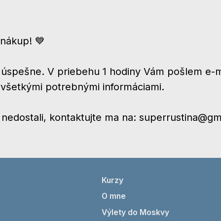
nákup! 💙
 úspešne. V priebehu 1 hodiny Vám pošlem e-m
 všetkými potrebnými informáciami.
l nedostali, kontaktujte ma na: superrustina@g
Kurzy
O mne
Výlety do Moskvy
FAQ